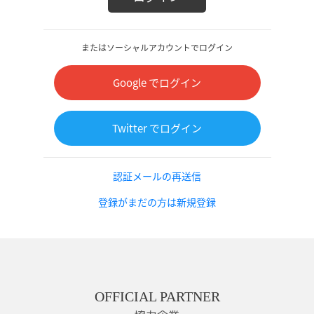
またはソーシャルアカウントでログイン
Google でログイン
Twitter でログイン
認証メールの再送信
登録がまだの方は新規登録
OFFICIAL PARTNER