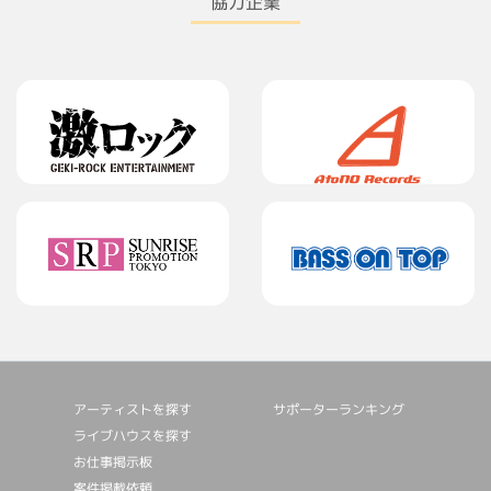
協力企業
アーティストを探す
サポーターランキング
ライブハウスを探す
お仕事掲⽰板
案件掲載依頼