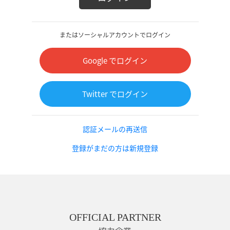
またはソーシャルアカウントでログイン
Google でログイン
Twitter でログイン
認証メールの再送信
登録がまだの方は新規登録
OFFICIAL PARTNER