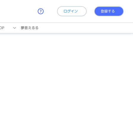
ログイン
登録する
OP
夢音えるる