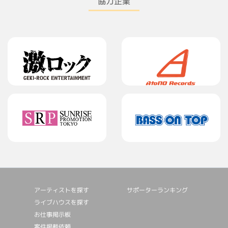
協力企業
アーティストを探す
サポーターランキング
ライブハウスを探す
お仕事掲⽰板
案件掲載依頼