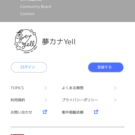
Community Board
Contest
夢カナYell
ログイン
登録する
TOPICS
よくある質問
利用規約
プライバシーポリシー
お問い合わせ
案件掲載依頼