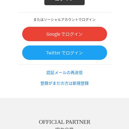
またはソーシャルアカウントでログイン
Google でログイン
Twitter でログイン
認証メールの再送信
登録がまだの方は新規登録
OFFICIAL PARTNER