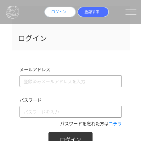
ログイン
登録する
ログイン
メールアドレス
パスワード
パスワードを忘れた方は
コチラ
ログイン