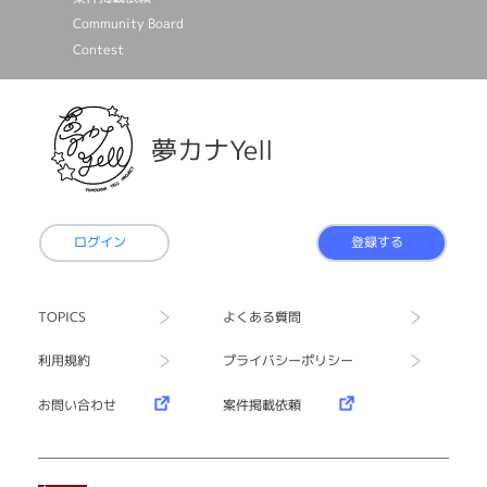
Community Board
Contest
夢カナYell
ログイン
登録する
TOPICS
よくある質問
利用規約
プライバシーポリシー
お問い合わせ
案件掲載依頼