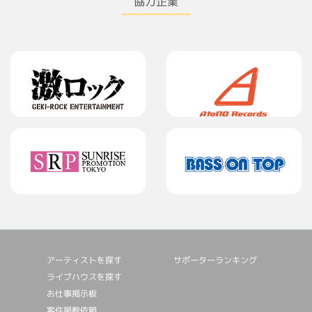
協力企業
アーティストを探す
サポーターランキング
ライブハウスを探す
お仕事掲⽰板
案件掲載依頼