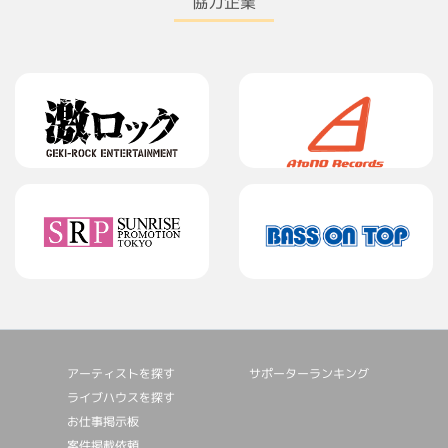
協力企業
アーティストを探す
サポーターランキング
ライブハウスを探す
お仕事掲⽰板
案件掲載依頼