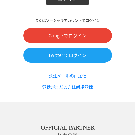
またはソーシャルアカウントでログイン
Google でログイン
Twitter でログイン
認証メールの再送信
登録がまだの方は新規登録
OFFICIAL PARTNER