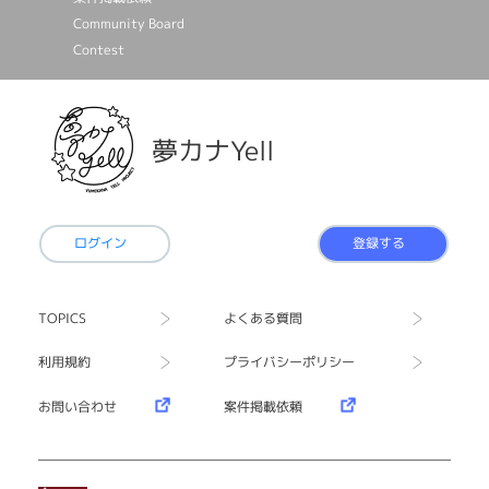
Community Board
Contest
夢カナYell
ログイン
登録する
TOPICS
よくある質問
利用規約
プライバシーポリシー
お問い合わせ
案件掲載依頼