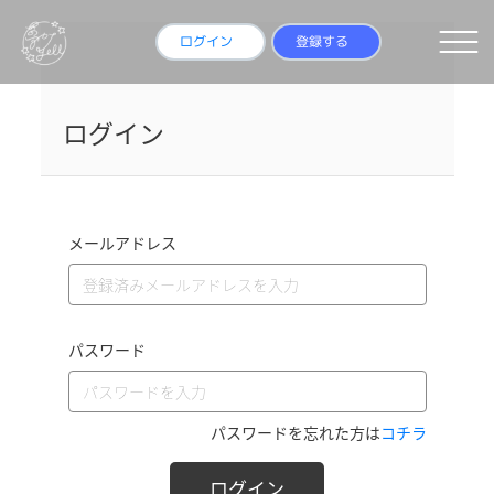
ログイン
登録する
ログイン
メールアドレス
パスワード
パスワードを忘れた方は
コチラ
ログイン