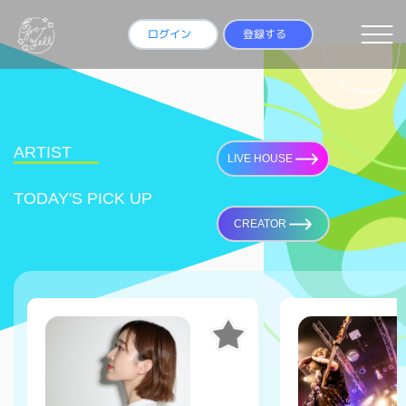
ログイン
登録する
ARTIST
LIVE HOUSE
TODAY'S
PICK UP
CREATOR