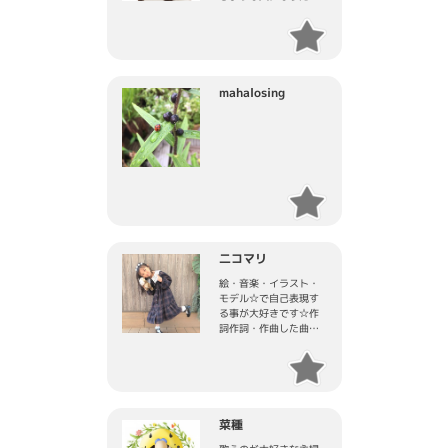
です！
mahalosing
二コマリ
絵・音楽・イラスト・
モデル☆で自己表現す
る事が大好きです☆作
詞作詞・作曲した曲が
あるのですがMVととも
にリリースしたいで
す。エンジニア様・ク
リエイター様よろしく
お願い致します♪
菜種