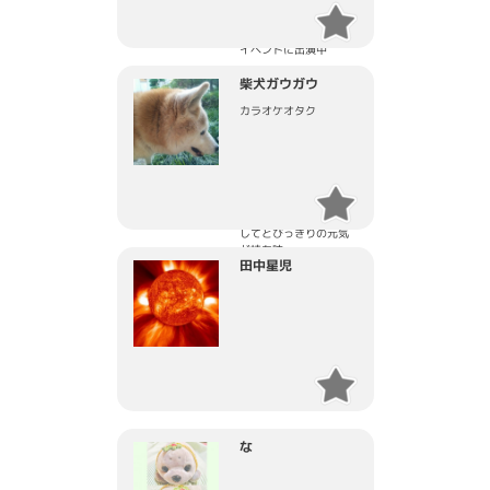
麻生区を拠点に、川崎
市内や神奈川県県内の
イベントに出演中
柴犬ガウガウ
聞き馴染みあるアニソ
ンやポップスをアカペ
カラオケオタク
ラやコーラスダンスで
アレンジを加えた
独自のパフォーマンス
は定評がある。
カラフルな見た目、そ
してとびっきりの元気
が持ち味。
田中星児
【出演実績】
・2022年12月、麻生区
内ショッピングモール
にて6日間のクリスマス
ミニコンサート開催
・2023年2月、フィリ
な
ピン大統領が来日され
た際の歓迎ディナーで
アカペラを披露