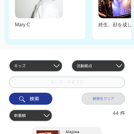
Mary C
終生、顔を成し
検索
検索をクリア
44
件
Alajima