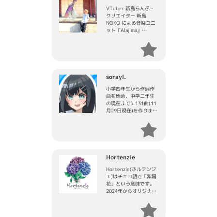
VTuber 新島らんぷ・
クリエイター 新島
NOKO による音楽ユニ
ット『Alajima』
音楽活動に留まらず、
毎日動画投稿・毎日配
信で様々なエンタメを
お届けします！
sorayl.
小学四年生から作詞作
曲を始め、中学二年生
の現在までに131曲(11
月29日現在)を作りまし
た。普段はlogic proで
作曲しています。
Hortenzie
Hortenzie(ホルテンジ
エ)はチェコ語で「紫陽
花」という意味です。
2024年からオリジナル
楽曲を配信、YouTube
チャンネルでは、パペ
ットたちが人気曲のカ