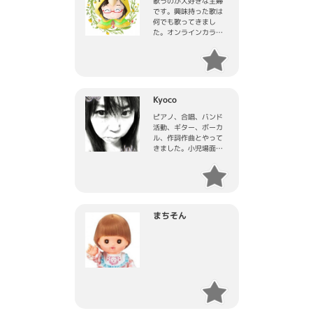
歌うのが大好きな主婦
です。興味持った歌は
何でも歌ってきまし
た。オンラインカラオ
ケ大会で入賞多数。吐
息混じりの歌唱が特徴
です。安眠効果がある
そうです(笑)
Kyoco
ピアノ、合唱、バンド
活動、ギター、ボーカ
ル、作詞作曲とやって
きました。小児場面緘
黙の名残りで、出にく
い音がありますが、歌
いたいのです。
まちそん