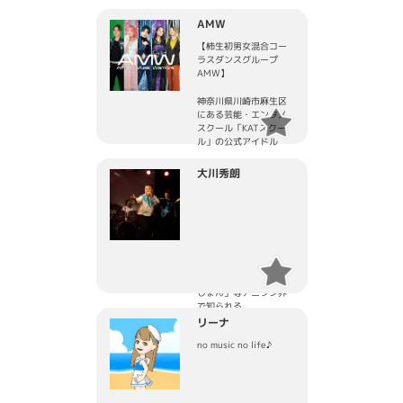
AMW
【柿生初男女混合コー
ラスダンスグループ
AMW】
神奈川県川崎市麻生区
にある芸能・エンタメ
スクール「KATスクー
ル」の公式アイドル
同スクールの在校生・
大川秀朗
卒業生で構成されてい
る
2025年、柿生名物アイ
ドルに認定
アニメ「創聖のアクエ
リオン」「艦隊これく
しょん」等アニソン界
で知られる
リーナ
現役アーティスト
no music no life♪
bless4がプロデュース
2022年6月より本格的
に活動開始