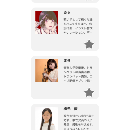
バーや子ども向けの童
謡を歌っています。紫
陽花のように、色とり
るぅ
どりに歌います！
歌い手として様々な曲
をcoverするほか、作
詞作曲、イラスト作成
やナレーション、声優
活動なども行っており
ます。
曲によって雰囲気の異
なる歌い方が特徴。
まる
音楽大学卒業後、トラ
ンペットの演奏活動、
トランペット講師、ラ
イブ配信アプリで配信
業をしております。
音楽で笑顔と元気をお
届けできるように活動
しております。
橋元 優
歌が大好きな小学5年生
です。歌で沢山の人に
元気、感動を与えられ
るような人になりたい