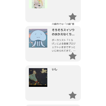
・同８月、香港のアニ
メイベントにも出演し
海外進出も果たした
・2024年、活動拠点の
川崎市では「川崎”推
し”ミュージシャン投票
そろそろスイソウ
企画」で1位を獲得
の水かえなくち...
・2025年、大阪関西万
ボーカリスト「くら
博で開催されたイベン
げ」による音楽プロジ
トに出演
ェクトいままでずっと
いじめられてきて、家
・麻生区内の幼稚園、
にも居場所がなかっ
保育園、小学校にてミ
た。こんなボクでも歌
ニコンサートを開催
って良いんだと思わせ
てくれるこの居場所を
・川崎市内の高校にて
大事にして、友達を作
いし
ライブを交えたSNS対
りたい。
策講座を開催