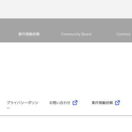
も有名なロッ
「Gandhi」
イティングに
タリストFeder
Mirandaの
ムのremix
ャパンツアー
案件掲載依頼
Community Board
Contest
ーボーディス
サポート。（Ga
コスタリカの
8000人を動
プライバシーポリシ
お問い合わせ
案件掲載依頼
ー