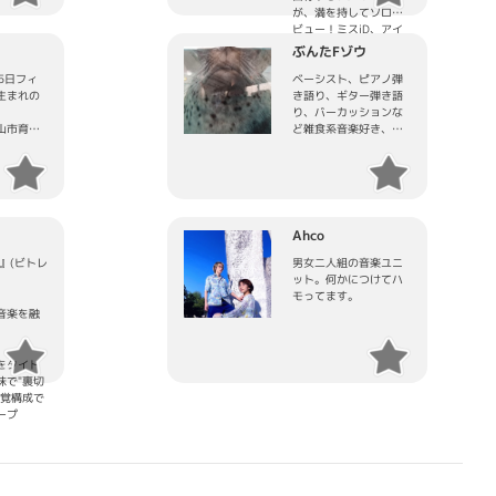
賞ラテン
会。 また
Y Bが共
が、満を持してソロデ
700万
しても渋谷
の幼馴染と
ビュー！ミスiD、アイ
持つアル
などで活動
に、広く
ドルプロジェクトオン
ぶんたFゾウ
s
カのグラ
の場を作
ラインでの活躍を経
dillacsと
賞グルー
上げられ
25日フィ
て、2023年7月7日、
ベーシスト、ピアノ弾
までに音
S」とコラボ
人でアー
生まれの
1st
き語り、ギター弾き語
サーとし
スペイン
て活動す
EP『Immigration』を
り、バーカッションな
ースしたア
ユニット
集い、ミ
山市育
発表。エレクトロポッ
ど雑食系音楽好き、楽
、「徳永
mal
タリング
プ、シンセポップ、
器好き
ko」「ふ
ラボレーシ
ライティ
R&B、インディーロッ
nder」（
ン在住の
の開催な
4歳の時に岡
ク、ヒップホップなど
田來未の作
のエレク
に制作を
に触れた
多様なジャンルを混ぜ
ンジャ
SHH」
く関わる
夢を志
こんだ、聴き手に対す
ロデュー
RIO自身
同士の成
る配慮なし！？の楽曲
Ahco
ィスト)
ムにこれ
な取り組
歌山商業
を多数発表。
」
ーション
。
、デビュ
趣味: インターネット、
 』(ビトレ
男女二人組の音楽ユニ
」(べーシス
リリース
18歳で上
短歌
ット。何かにつけてハ
ッツの田村
を進めて
特技: 観察
モってます。
」
０１１年
音楽を融
エローキャ
以来、
のシンガ
で１００以
「ふたり」
ター・コ
ーティス
県、福島
アレンジ
をタイト
ース。
活動、熊
MIXエンジ
味で"裏切
ロデュース
、西日本
験を積み
感覚構成で
」が全国
また２０
ープ
R
災地で復
よりボーカ
HMV各店
活動など
ic-
リー１位
所で行
4歳で加
テレビ
地震被災
ス」で挿
現在も各