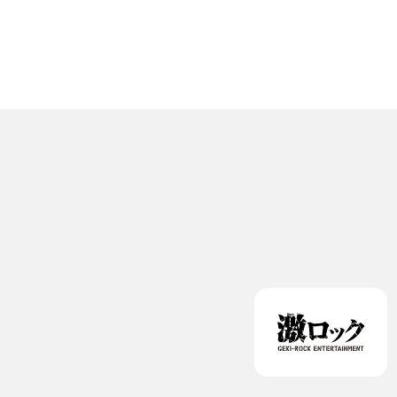
若さからは想像できな
い完成度の高いサウン
ドメイクと、時代の空
気を捉えるプロデュー
スセンスを武器に、今
最も注目すべき新世代
プロデューサーの一人
である。