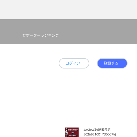
クバンド
のソングラ
参加、ギ
ico
ソロアルバ
を担当、ジ
をDJ、キ
サポーターランキング
トとして
ndhiは
ライブで
員）
ログイン
登録する
JASRAC許諾番号第
9026921001Y30007号