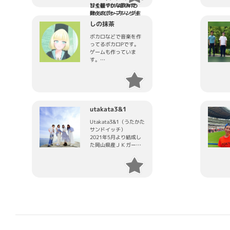
館でのライブをはじめ
これまでの合計、シン
甘く軽やかな歌声で
ン主催「DIVE INTO
数々のステージで活躍
グル約50曲、アルバム
数々のポップソングを
MUSIC.オーディショ
するDJ CHARIのアルバ
３枚リリースさせて頂
生み出しているシンガ
ン」グランプリ。2020
しの抹茶
ム『THE KILLER
いております。
ーソングライター。
年 BIG UP!主催「a-
CUTS』への参加や、ス
これからは、tunecore
nation online 2020」
ボカロなどで音楽を作
ラムフッドスター主催
JAPANさまからリリー
出演オーディショング
ってるボカロPです。
のオーディション企画
スをさせて頂きます。
ランプリ。2019 年 12
ゲームも作っていま
「TOKYO DRILL 2」へ
月にリリースされた
す。
のビート提供、そして
「Blue Moment」は、
YDIZZY / Yvng Xan /
J-WAVE パワープッシ
Youtube ➡
JETG / Hezron / Lisa
ュに選出され、”J-
https://www.youtube.com/c/shinomattya
lil vinci / 999dobby /
WAVE TOKIO HOT
Twitter ➡
Siero / Yvnlazy / Jun
100” に５週連続でラン
https://twitter.com/shinobi_mamicha
S (GHOST9) / Yatt /
クイン。現在放映中の
utakata3&1
Sad Kid Yaz / XAN /
(株)バンダイ「ころが
Albert Connor /
スイッチドラえもん」
Utakata3&1（うたかた
Lotus Age & X 1ark
CM ソングの作詞／作
サンドイッチ）
など現在のシーンを彩
曲・コーラスを担当。
2021年5月より結成し
る数多くのアーティス
た岡山県産ＪＫガール
トとの共同制作を行っ
ズバンドです。
てきた。
カバー曲を中心にライ
ブ活動してます。
さらに、MUSIC
AWARDS JAPAN 2026
にて学生クリエイター
奨励賞にノミネートさ
れるなど、その才能は
シーン内外から広く認
められている。