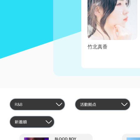
シェリー
竹北真香
BLOOD BOY