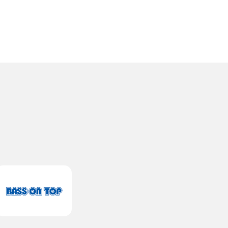
ンエア。
けてい
アメリカ
コラボ
日本洋楽チ
。FUJI
演）
ロデュース
」はFUJI
に出演、グ
ン部門を
万枚のヒ
ルゼンチ
osos
とプエルトリ
なシンガ
raと共演、
。またア
ボード・
ト７位に
たDavid
のニューシン
xを担当！
連続１位
スR&B
ブギ」の
ラボ、そし
ーをDJ,
ストとし
siaなどで
南米で最