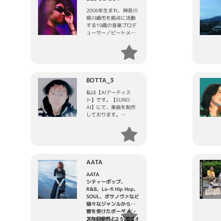
2006年生まれ、神奈川
県川崎市を拠点に活動
する19歳の音楽プロデ
ューサー／ビートメイ
カー。ヒップホップを
軸に、ジャンルの枠に
とらわれない自由な発
想と鋭い感性で、アン
ダーグラウンドからポ
ップスまで幅広いサウ
BOTTA_3
ンドを手がける次世代
のヒットプロデューサ
私は【AIアーティス
ーとして注目を集めて
ト】です。【SUNO
いる。
AI】にて、楽曲を制作
しております。
Nozomi Kitayとの共作
tunecore JAPANさま
「Only me」はZ世代を
から、2024年8月31日
中心に大きな話題を呼
に、3枚同時にリリース
び、累計1,000万回以上
させて頂き、アーティ
の再生を記録。Spotify
ストデビューさせて頂
のバイラルチャートで
きました。
AATA
は日本7位に急上昇し
色々とあり、他社さま
た。リリース前から
の配信代行サービスか
AATA
SNS上で多くの動画投
らリリースをさせて頂
シティーポップ、
稿がシェアされるな
き、
R&B、Lo-fi Hip Hop、
ど、異例の広がりを見
今年、2025年から、ま
SOUL、ボサノヴァなど
せた代表作となった。
た、tunecore JAPAN
様々なジャンルから影
さまからリリース再開
響を受けたボーダーレ
これまでに、日本武道
させて頂き、
スな音楽性と、天性の
2018 年ディスクユニオ