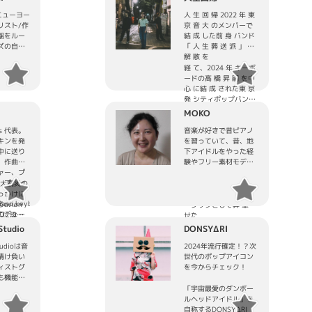
ニューヨー
人 生 回 帰 2022 年 東
リスト/作
京 音 大 のメンバーで
謡をルー
結 成 した前 身 バンド
ズの自由
「 人 生 葬 送 派 」 の
ィのライ
解 散 を
影響を受
経 て、2024 年 キーボ
曲は典型
ードの高 橋 昇 嗣 を中
ンルの型
心 に結 成 された東 京
。それは
発 シティポップバン
る。社会
ド。
MOKO
り除き、
80’s 90’s の洋 邦 ポッ
念を超越
rds 代表。
音楽が好きで昔ピアノ
プス・ ロック・ ソウル
人間に共
キンを発
を習っていて、昔、地
から歌 謡 曲 までその
か」を探
中に送り
下アイドルをやった経
時 代 特 有 の音 楽 や
楽を媒体
、作曲
験やフリー素材モデル
時 代 背
「シンガ
ャー、プ
の経験をいかしたいの
景 の影 響 を受 けなが
ァイタ
。プレー
で宜しくお願い致しま
本大震災の
ら、今 、新 たにこの現
す。
っかけに
代 のシティポップミュ
rom
iano,keyboard,
vion
ージックとして昇 華 さ
 Love に
ロデュー
正式に設
せた
別、世代を
永英明な
ャンルの
楽 曲 を中 心 に制 作
Studio
DONSYΔRI
の人に通
上のメジ
のプロデ
し活 動 している。
めハッス
ストをプ
す。 また
tudioは音
2024年流行確定！？次
ら得た氣
スペイン
なう支援活
請け負い
世代のポップアイコン
ジャーナル
心熱きプ
を通して
ィストグ
を今からチェック！
楽曲紹介
。（英
ついて知
も機能す
。
語会話）
のメンバー
ィ/レーベ
「宇宙最愛のダンボー
外有名ア
ートに招待
ルヘッドアイドル」を
もコラボ
geでメン
自称するDONSYΔRI