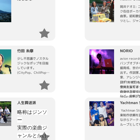
岡井ナオミ: 
ク在住ボーカ
曲家。昭和歌
ツとし、ジャ
な氣質とシテ
フスタイルに
けた彼女の楽
的な音楽ジャ
にはまらない
意図的でもあ
竹田 糸摩
NORIO
的隔たりを取
国境という概
少し不思議でノスタル
avion reco
したすべての
ジックなポップを目指
バンプオブチ
通する「なに
しています。
掘育成、世の
求するべく音
(CityPop、ChillPop、
出す。作詞家
にする、自称
J-Pop、R&B、Bossa、
家、アレンジ
ー・ソウルフ
Folk...)
ロデューサー
2011年東日
ー」
都内ライブハウスにて
ヤーとしては
復興支援をき
podcast 🗣️F
弾き語り活動の傍ら、
drums,bass,p
自身が主宰するa
Queens with
YouTubeで一部楽曲公
など。音楽プ
recordsを
て 国籍、性
開中。
サーとして徳
立。どんなジ
人生葬送派
Yachtman 
越えたすべて
M3やコミティアなどの
ど１００組以
アーティスト
じる真実を求
イベントにも参加。
ャーアーティ
ュースもこな
Yachtman S
略称はジンソ
ルする毎日か
ロデュース。
NORIOの行
楽制作依頼を
づき の週刊
ー
人の血を引く
動や音楽活動
ながらアーテ
朗読しながら
ロデューサー
の反戦活動に
ループとして
実際の楽曲ジ
しております
語、スペイン
った「U2」
るコミュニテ
spreadlife🗽
また多くの海
から コンサ
ル。
ャンルとかけ
ーティストと
されbacksta