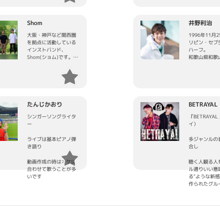
離れて自称パ
し、グラミー
バー４人と面
主宰であるNO
部門を受賞した
テクノDJと
に育った8人
ンクバンドを
枚のヒットを
club asia
の約束を発端
Shom
井野利治
ゼンチンのLo
し、コスタリ
表現者のため
謳っている
fabulosos ca
ミー賞３回受
る目的で立ち
大阪・神戸など関西圏
1996年11月
が、人生とい
コラボ。これ
プ「EDITU
た。普段は個
を拠点に活動している
リピン・セブ
楽プロデュー
レーション。
ティストとし
インストバンド、
ハーフ。
う虚無に争う
て プロデュ
のエレクトロ
るメンバーが
Shom(ショム)です。た
和歌山県和歌
ーティストは
「Radical ani
ックス・マス
だ気持ちのいい音楽・
ち。
思想はまさし
英明」「naru
beat」とコ
や楽曲提供、
空間を音楽ラバーと共
くパンクであ
たり」「H.wo
ョン。ロンド
ングキャンプ
有すべく鋭意活動中で
2010年、1
EXILE、倖
アルゼンチン
どを通して単
す！
本真夜の音楽
ろう。
曲家、アレン
トログループ「
行うだけでな
ことで歌手の
ー、BOAのプ
とコラボ。NO
アーティスト
す。
ドスの効いた
たんじかおり
BETRAYAL
サー、アーテ
初ソロアルバ
長を促すよう
和歌山県立和
歌詞とダーク
「FLIP FLAP
らのコラボレ
みをしている
高校を卒業後
シンガーソングライタ
『BETRAYAL
「quarter
を含み全世界
ーを目指して
ー
イ）
な側面がある
トfromスピ
に向けて準備
京。
明浩）「ACE
いる。また２
ライブは基本ピアノ弾
多ジャンルの
が結構ポップ
(AVEX、イ
東日本大震災
インディーズ
き語り
合し
だったりす
ブ)など 今ま
「naruko」
ーソングライ
上のプロのア
と共に、宮城
ンポーザー・
動画作成の時はオケに
聴く人観る人
る。。。
トをプロデュ
県などの支援
ャー・REC&
合わせて歌うことが多
ル通りいい意
NORIOがプ
本地震被災地
ニアとして経
いです
る"ような新
する「ふたり
豪雨被災地、
重ねながら、
作られたグル
各地のTOWE
１９年台風被
2021年2月
RECORDS、
興支援ライブ
ルグループ「m
舗でウイーク
を数１００ヶ
alone」に2
を獲得！フジ
い、能登半島
入。
「テラスハウ
地支援など、
現在に至る。