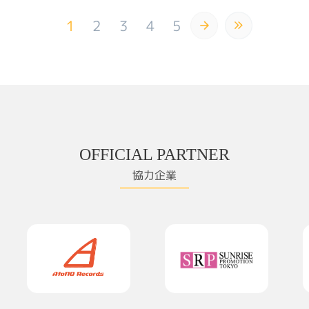
入歌としてオ
地の支援を続
「ふたり」は
る。
1
2
3
4
5
のMELEEと
（MELEEは
ャート１位獲得
ROCK FES出
NORIOがプ
する「naruko
ROCK FES
ラミー賞ラテ
受賞した700
ットを持つア
ンのLos fabul
cadillacs
OFFICIAL PARTNER
コで最も有名
ーMimi Mau
協力企業
カバー曲発売
メリカでビル
ダンスチャー
チャートインし
Longoria
グルのremi
韓国で１４週
を獲得したダン
グループ「コ
remix、コ
てジャパンツア
キーボーディ
て渋谷club a
サポート。中