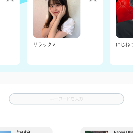
リラックミ
にじねこ
たなまな
Naomi Oka