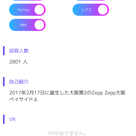
Hip Hop
レゲエ
R&B
収容人数
2801
人
自己紹介
2017年2月17日に誕生した大阪第2のZepp Zepp大阪
ベイサイド⚓
VR
VRがありません。