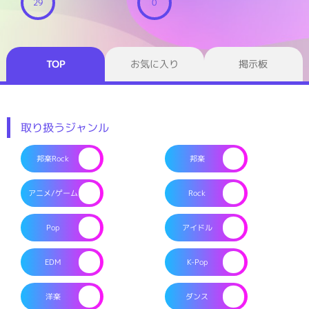
29
0
TOP
お気に入り
掲示板
取り扱うジャンル
邦楽Rock
邦楽
アニメ/ゲーム
Rock
Pop
アイドル
EDM
K-Pop
洋楽
ダンス