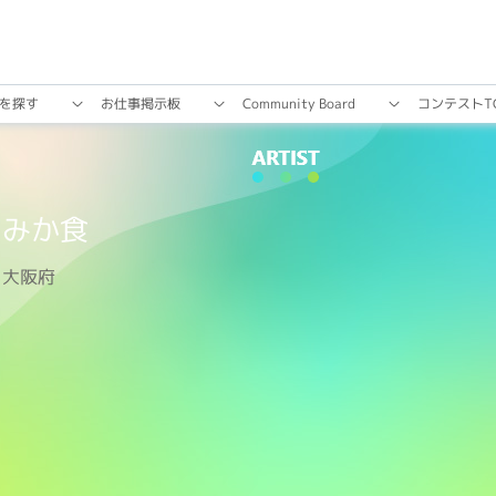
を探す
お仕事掲⽰板
Community Board
コンテストT
みか食
大阪府