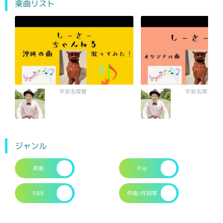
楽曲リスト
平安名常誉
平安名常誉
ジャンル
邦楽
Pop
R&B
作曲/作詞家