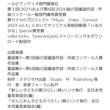
ールピアノデュオ部門最高位
第３回(2021)および第6回(2024)総の国童謡作詞・作
曲コンクール一般部門優秀賞受賞
夢カナYellプロジェクト「Music Video Contest
2023 vol.4」においてオリジナル音絵詩動画「いるの
かな」Special賞受賞
video kicks，Tunecorejanにストリーミング＆ダウン
ロード配信中
出版楽譜
童謡集3～第3回総の国童謡作詞・作曲コンクール入賞
作品集
童謡集6～第6回総の国童謡作詞・作曲コンクール入賞
作品集
制作：スタジオM出版 Studio M Publishing 発
行：音・音楽フォ－ラム松戸
「新しい子どもの歌2022」(株)ハンナ発行 全日本児
童音楽協会(編)
「ぜんじおん子どものうた1」(株)ハンナ発行 全日
本児童音楽協会(編)