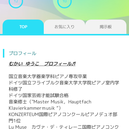
12
10
TOP
お気に入り
掲示板
プロフィール
むかい ゆうこ プロフィール♬
国立音楽大学器楽学科ピアノ専攻卒業
ドイツ国立フライブルク音楽大学大学院ピアノ室内学
科修了
ドイツ国家芸術才能試験合格
音楽修士（"Master Musik，Hauptfach
Klavierkammerｍusik “）
KONZERTEUM国際ピアノコンクールピアノデュオ部
門1位
Lu Muse カヴァ・デ・ティレーニ国際ピアノコンク