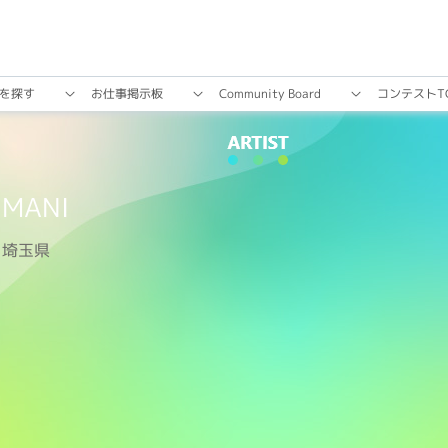
を探す
お仕事掲⽰板
Community Board
コンテストT
MANI
埼玉県