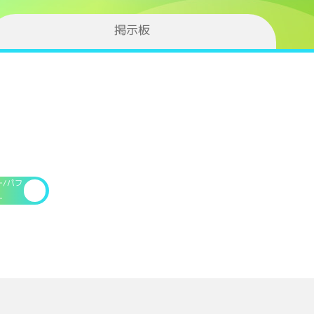
掲示板
ー/パフ
ー