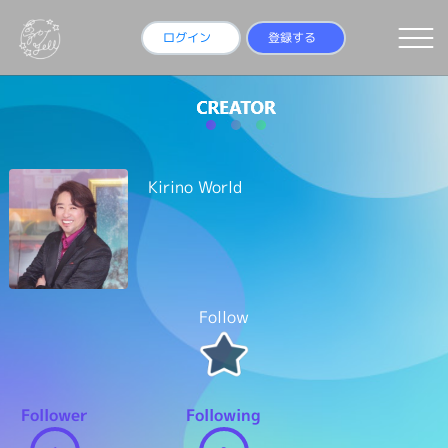
ログイン
登録する
Kirino World
Follow
Follower
Following