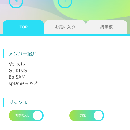
20
0
TOP
お気に入り
掲示板
メンバー紹介
Vo.メル
Gt.KING
Ba.SAM
spDr.みちゃき
ジャンル
邦楽Rock
邦楽