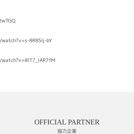
32wTGQ
m/watch?v=s-8R85Ij-bY
m/watch?v=8lT7_lAR7fM
OFFICIAL PARTNER
協力企業