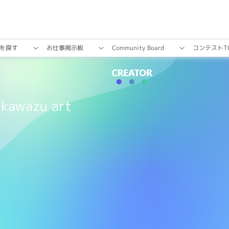
を探す
お仕事掲⽰板
Community Board
コンテストT
kawazu art