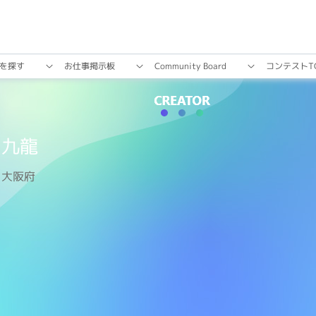
を探す
お仕事掲⽰板
Community Board
コンテストT
九龍
大阪府