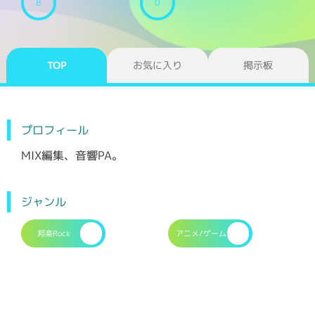
8
0
TOP
お気に入り
掲示板
プロフィール
MIX編集、音響PA。
ジャンル
邦楽Rock
アニメ/ゲーム