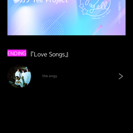
ENDING
『Love Songs』
the engy