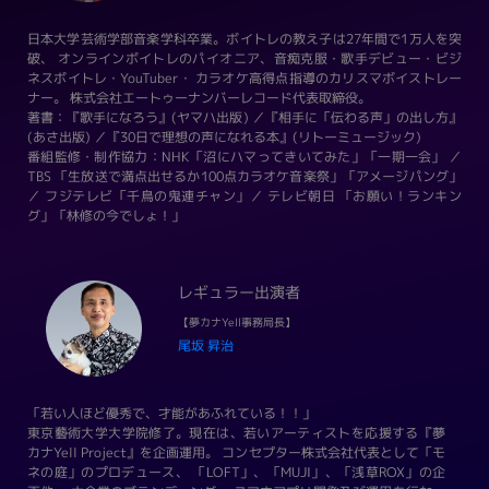
日本大学芸術学部音楽学科卒業。ボイトレの教え子は27年間で1万人を突
破、 オンラインボイトレのパイオニア、音痴克服・歌手デビュー・ビジ
ネスボイトレ・YouTuber・ カラオケ高得点指導のカリスマボイストレー
ナー。 株式会社エートゥーナンバーレコード代表取締役。
著書：『歌手になろう』(ヤマハ出版) ／『相手に「伝わる声」の出し方』
(あさ出版) ／『30日で理想の声になれる本』(リトーミュージック)
番組監修・制作協力：NHK「沼にハマってきいてみた」「一期一会」 ／
TBS 「生放送で満点出せるか100点カラオケ音楽祭」「アメージパング」
／ フジテレビ「千鳥の鬼連チャン」／ テレビ朝日 「お願い！ランキン
グ」「林修の今でしょ！」
レギュラー出演者
【夢カナYell事務局長】
尾坂 昇治
「若い人ほど優秀で、才能があふれている！！」
東京藝術大学大学院修了。現在は、若いアーティストを応援する『夢
カナYell Project』を企画運用。 コンセプター株式会社代表として「モ
ネの庭」のプロデュース、 「LOFT」、「MUJI」、「浅草ROX」の企