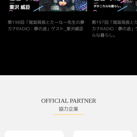
夢
第198回「尾坂局長とたーなー先生の夢
第197回「尾坂局長と
カナRADIO：夢の途」ゲスト_栗沢威臣
カナRADIO：夢の途
ルな暮らし。
OFFICIAL PARTNER
協力企業