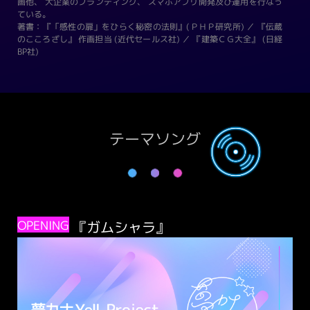
画他、 大企業のブランディング、 スマホアプリ開発及び運用を行なっ
ている。
著書：『「感性の扉」をひらく秘密の法則』(ＰＨＰ研究所) ／ 『伝蔵
のこころざし』 作画担当 (近代セールス社) ／ 『建築ＣＧ大全』 (日経
BP社)
テーマソング
OPENING
『ガムシャラ』