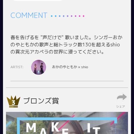
COMMENT
春を告げるを "声だけで" 歌いました。シンガーおか
のやともかの歌声と総トラック数130を超えるshio
ARTIST:
おかのやともか × shio
ブロンズ賞
シェア