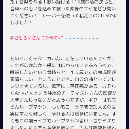
だ」音楽をやる！歌い続ける！16歳の私の決心と、
音楽への思いを込めて歌った渾身のサビをぜひ聞い
てください！！ルーパーを使って私だけのCITRUSに
おさむらいさん COMMENT
ものすごくテクニカルなことをしているんですが、
これがなかなか一般には伝わらないであろうので、
解説したいという気持ちと、１６歳でこの完成度が
素晴らしい、ということです。自分の曲としてアレ
ンジできているし、歌声にも存在感がある。おそら
くAnlyさんという沖縄のアーティストさんの影響が
大きいんじゃないかと思うんですが、ギターはもち
ろんループマシン、しかもコーラスまで加えるのは
実はすごく難しく、やれる人は滅多にいません。ぼ
くもこの前ライブでループマシン思いっきりミスり
ました。たくさん音楽を聴いて、色んな経験を積ん