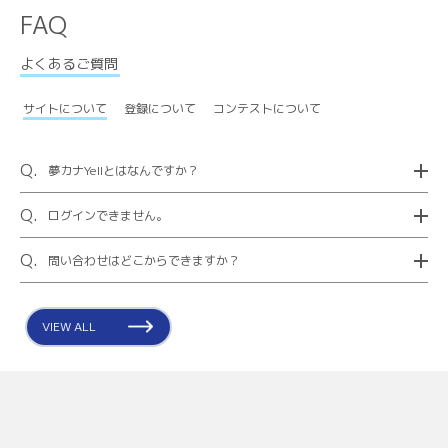
FAQ
よくあるご質問
サイトについて
登録について
コンテストについて
Q.
夢カナYellとはなんですか？
A：輝く才能が集まって、みんなの応援でみんなの夢を実現する
Q.
ログインできません。
プラットフォームです 。夢を叶えたい人、夢を応援したい人が
集まり交流できます。
A：登録のメールアドレスとパスワードに間違いがないか再度ご
Q.
問い合わせはどこからできますか？
確認いただき、それで も解決しない場合は、夢カナYellサイト問
い合わせフォームから問い合わせください。
A：夢カナYellサイト問い合わせフォームから問い合わせくださ
い。
VIEW ALL