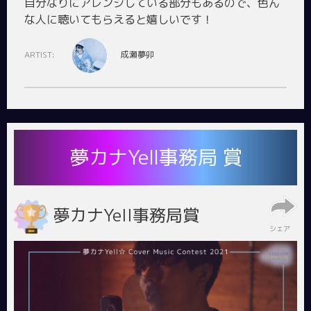
自分なりにアレンジしている部分もあるので、色ん
ARTIST:
成瀬夢卯
夢カナYell事務局 賞
夢カナYell事務局賞
シェア