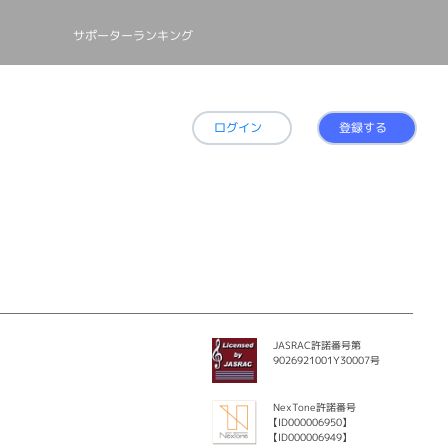
サポーターランキング
ログイン
登録する
JASRAC許諾番号第
9026921001Y30007号
NexTone許諾番号
【ID000006950】
【ID000006949】