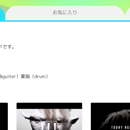
お気に入り
ドです。
guiter）薬指（drum）