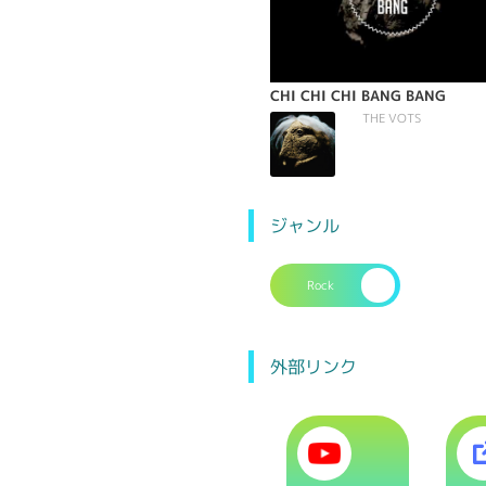
PUBLIC SCENE
CHI CHI CHI BANG BANG
THE VOTS
THE VOTS
ジャンル
Rock
外部リンク